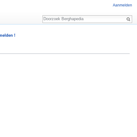
Aanmelden
Zoeken
 melden !