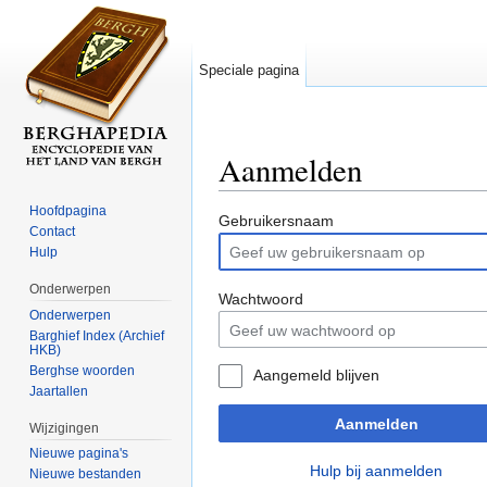
Speciale pagina
Aanmelden
Ga naar:
navigatie
,
zoeken
Hoofdpagina
Gebruikersnaam
Contact
Hulp
Onderwerpen
Wachtwoord
Onderwerpen
Barghief Index (Archief
HKB)
Berghse woorden
Aangemeld blijven
Jaartallen
Aanmelden
Wijzigingen
Nieuwe pagina's
Hulp bij aanmelden
Nieuwe bestanden