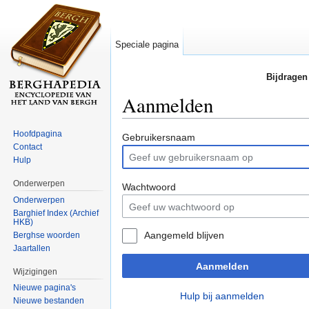
Speciale pagina
Bijdragen
Aanmelden
Ga naar:
navigatie
,
zoeken
Hoofdpagina
Gebruikersnaam
Contact
Hulp
Onderwerpen
Wachtwoord
Onderwerpen
Barghief Index (Archief
HKB)
Aangemeld blijven
Berghse woorden
Jaartallen
Aanmelden
Wijzigingen
Nieuwe pagina's
Hulp bij aanmelden
Nieuwe bestanden