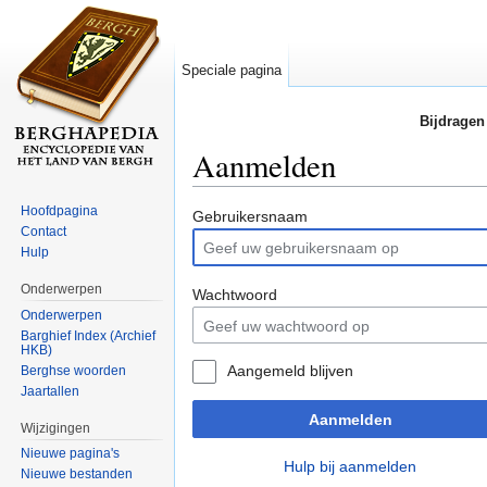
Speciale pagina
Bijdragen
Aanmelden
Ga naar:
navigatie
,
zoeken
Hoofdpagina
Gebruikersnaam
Contact
Hulp
Onderwerpen
Wachtwoord
Onderwerpen
Barghief Index (Archief
HKB)
Aangemeld blijven
Berghse woorden
Jaartallen
Aanmelden
Wijzigingen
Nieuwe pagina's
Hulp bij aanmelden
Nieuwe bestanden