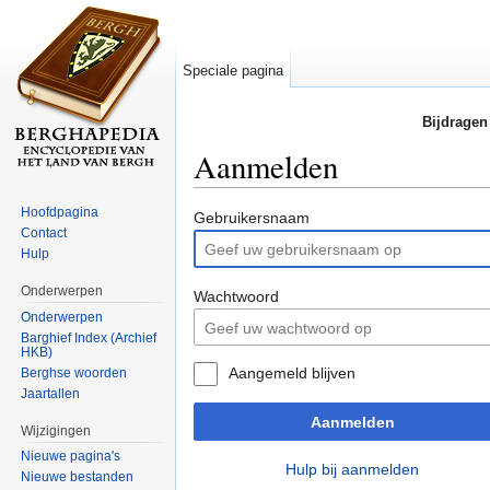
Speciale pagina
Bijdragen
Aanmelden
Ga naar:
navigatie
,
zoeken
Hoofdpagina
Gebruikersnaam
Contact
Hulp
Onderwerpen
Wachtwoord
Onderwerpen
Barghief Index (Archief
HKB)
Aangemeld blijven
Berghse woorden
Jaartallen
Aanmelden
Wijzigingen
Nieuwe pagina's
Hulp bij aanmelden
Nieuwe bestanden