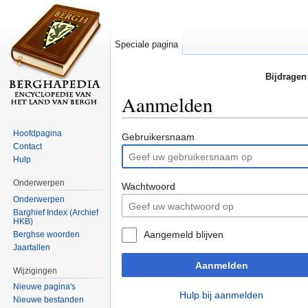
Speciale pagina
Bijdragen
Aanmelden
Ga naar:
navigatie
,
zoeken
Hoofdpagina
Gebruikersnaam
Contact
Hulp
Onderwerpen
Wachtwoord
Onderwerpen
Barghief Index (Archief
HKB)
Aangemeld blijven
Berghse woorden
Jaartallen
Aanmelden
Wijzigingen
Nieuwe pagina's
Hulp bij aanmelden
Nieuwe bestanden