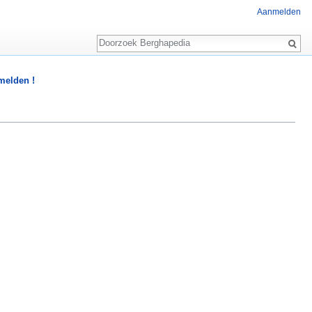
Aanmelden
Zoeken
 melden !