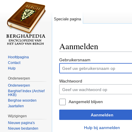
Speciale pagina
Aanmelden
Ga naar:
navigatie
,
zoeken
Hoofdpagina
Gebruikersnaam
Contact
Hulp
Onderwerpen
Wachtwoord
Onderwerpen
Barghief Index (Archief
HKB)
Berghse woorden
Aangemeld blijven
Jaartallen
Aanmelden
Wijzigingen
Nieuwe pagina's
Hulp bij aanmelden
Nieuwe bestanden