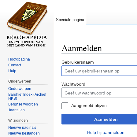
Speciale pagina
Aanmelden
Ga naar:
navigatie
,
zoeken
Hoofdpagina
Gebruikersnaam
Contact
Hulp
Onderwerpen
Wachtwoord
Onderwerpen
Barghief Index (Archief
HKB)
Berghse woorden
Aangemeld blijven
Jaartallen
Aanmelden
Wijzigingen
Nieuwe pagina's
Hulp bij aanmelden
Nieuwe bestanden