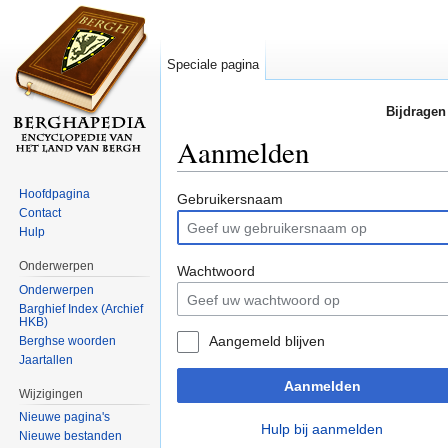
Speciale pagina
Bijdragen
Aanmelden
Ga naar:
navigatie
,
zoeken
Hoofdpagina
Gebruikersnaam
Contact
Hulp
Onderwerpen
Wachtwoord
Onderwerpen
Barghief Index (Archief
HKB)
Aangemeld blijven
Berghse woorden
Jaartallen
Aanmelden
Wijzigingen
Nieuwe pagina's
Hulp bij aanmelden
Nieuwe bestanden