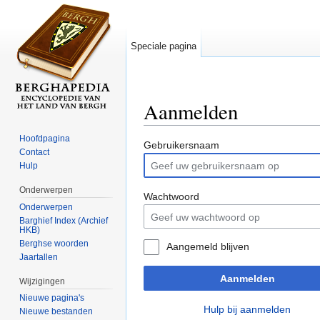
Speciale pagina
Aanmelden
Ga naar:
navigatie
,
zoeken
Hoofdpagina
Gebruikersnaam
Contact
Hulp
Onderwerpen
Wachtwoord
Onderwerpen
Barghief Index (Archief
HKB)
Berghse woorden
Aangemeld blijven
Jaartallen
Aanmelden
Wijzigingen
Nieuwe pagina's
Hulp bij aanmelden
Nieuwe bestanden