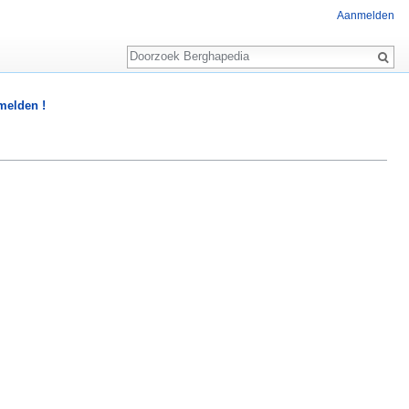
Aanmelden
Zoeken
 melden !