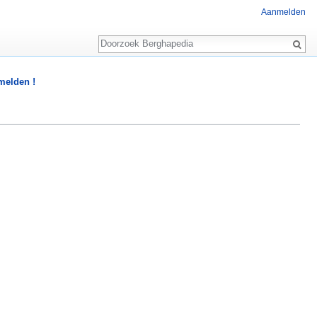
Aanmelden
Zoeken
 melden !