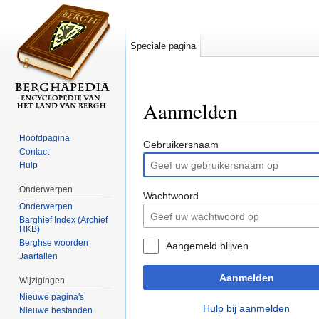
Speciale pagina
Aanmelden
Ga naar:
navigatie
,
zoeken
Hoofdpagina
Gebruikersnaam
Contact
Hulp
Onderwerpen
Wachtwoord
Onderwerpen
Barghief Index (Archief
HKB)
Berghse woorden
Aangemeld blijven
Jaartallen
Aanmelden
Wijzigingen
Nieuwe pagina's
Hulp bij aanmelden
Nieuwe bestanden