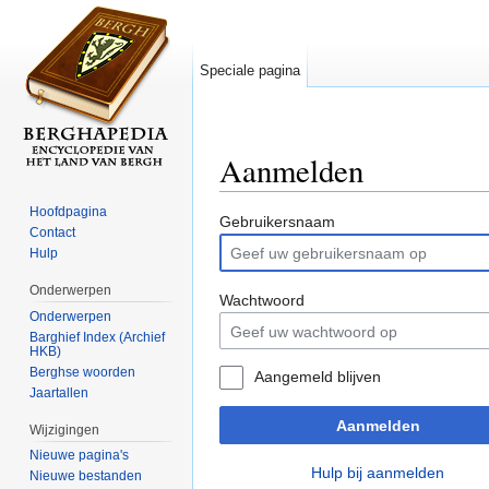
Speciale pagina
Aanmelden
Ga naar:
navigatie
,
zoeken
Hoofdpagina
Gebruikersnaam
Contact
Hulp
Onderwerpen
Wachtwoord
Onderwerpen
Barghief Index (Archief
HKB)
Berghse woorden
Aangemeld blijven
Jaartallen
Aanmelden
Wijzigingen
Nieuwe pagina's
Hulp bij aanmelden
Nieuwe bestanden