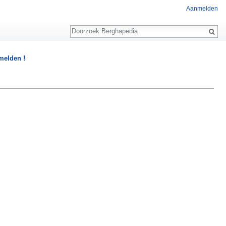
Aanmelden
Zoeken
 melden !