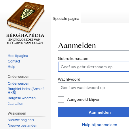
Speciale pagina
Aanmelden
Ga naar:
navigatie
,
zoeken
Hoofdpagina
Gebruikersnaam
Contact
Hulp
Onderwerpen
Wachtwoord
Onderwerpen
Barghief Index (Archief
HKB)
Berghse woorden
Aangemeld blijven
Jaartallen
Aanmelden
Wijzigingen
Nieuwe pagina's
Hulp bij aanmelden
Nieuwe bestanden