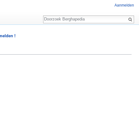
Aanmelden
Zoeken
 melden !