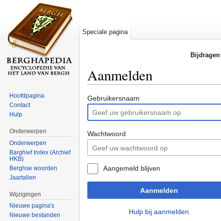
Speciale pagina
Bijdragen
Aanmelden
Ga naar:
navigatie
,
zoeken
Hoofdpagina
Gebruikersnaam
Contact
Hulp
Onderwerpen
Wachtwoord
Onderwerpen
Barghief Index (Archief
HKB)
Aangemeld blijven
Berghse woorden
Jaartallen
Aanmelden
Wijzigingen
Nieuwe pagina's
Hulp bij aanmelden
Nieuwe bestanden