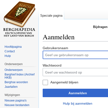
Speciale pagina
Bijdragen
Aanmelden
Ga naar:
navigatie
,
zoeken
Hoofdpagina
Gebruikersnaam
Contact
Hulp
Onderwerpen
Wachtwoord
Onderwerpen
Barghief Index (Archief
HKB)
Aangemeld blijven
Berghse woorden
Jaartallen
Aanmelden
Wijzigingen
Nieuwe pagina's
Hulp bij aanmelden
Nieuwe bestanden