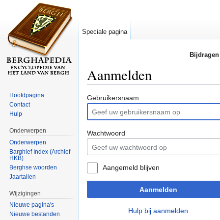
Speciale pagina
Bijdragen
Aanmelden
Ga naar:
navigatie
,
zoeken
Hoofdpagina
Gebruikersnaam
Contact
Hulp
Onderwerpen
Wachtwoord
Onderwerpen
Barghief Index (Archief
HKB)
Aangemeld blijven
Berghse woorden
Jaartallen
Aanmelden
Wijzigingen
Nieuwe pagina's
Hulp bij aanmelden
Nieuwe bestanden