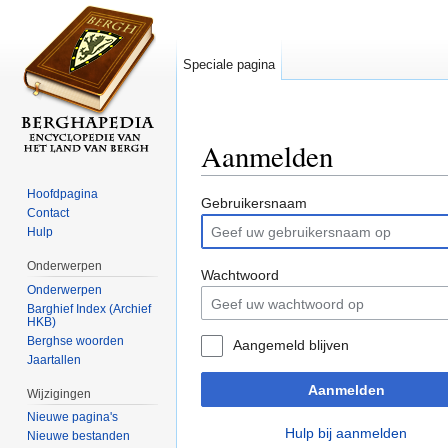
Speciale pagina
Aanmelden
Ga naar:
navigatie
,
zoeken
Hoofdpagina
Gebruikersnaam
Contact
Hulp
Onderwerpen
Wachtwoord
Onderwerpen
Barghief Index (Archief
HKB)
Berghse woorden
Aangemeld blijven
Jaartallen
Aanmelden
Wijzigingen
Nieuwe pagina's
Hulp bij aanmelden
Nieuwe bestanden