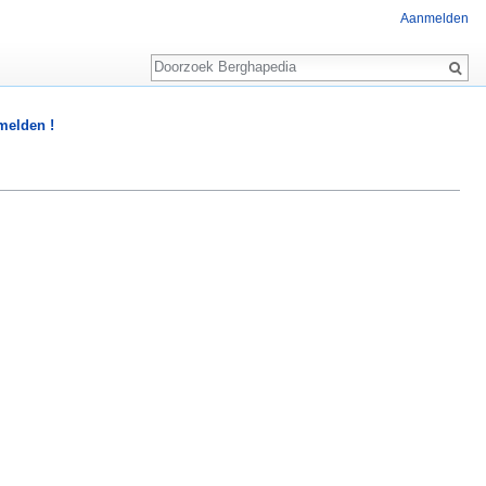
Aanmelden
Zoeken
 melden !