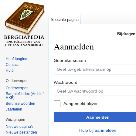
Speciale pagina
Bijdragen
Aanmelden
Ga naar:
navigatie
,
zoeken
Hoofdpagina
Gebruikersnaam
Contact
Hulp
Onderwerpen
Wachtwoord
Onderwerpen
Barghief Index (Archief
HKB)
Aangemeld blijven
Berghse woorden
Jaartallen
Aanmelden
Wijzigingen
Nieuwe pagina's
Hulp bij aanmelden
Nieuwe bestanden