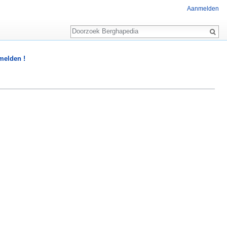
Aanmelden
Zoeken
 melden !