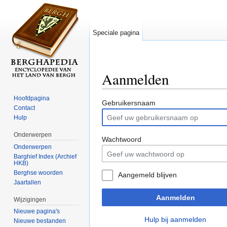
Speciale pagina
Aanmelden
Ga naar:
navigatie
,
zoeken
Hoofdpagina
Gebruikersnaam
Contact
Hulp
Onderwerpen
Wachtwoord
Onderwerpen
Barghief Index (Archief
HKB)
Berghse woorden
Aangemeld blijven
Jaartallen
Aanmelden
Wijzigingen
Nieuwe pagina's
Hulp bij aanmelden
Nieuwe bestanden