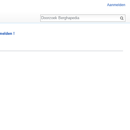
Aanmelden
Zoeken
 melden !