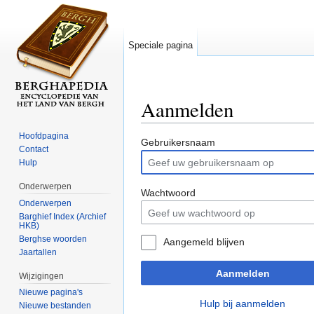
Speciale pagina
Aanmelden
Ga naar:
navigatie
,
zoeken
Hoofdpagina
Gebruikersnaam
Contact
Hulp
Onderwerpen
Wachtwoord
Onderwerpen
Barghief Index (Archief
HKB)
Berghse woorden
Aangemeld blijven
Jaartallen
Aanmelden
Wijzigingen
Nieuwe pagina's
Hulp bij aanmelden
Nieuwe bestanden