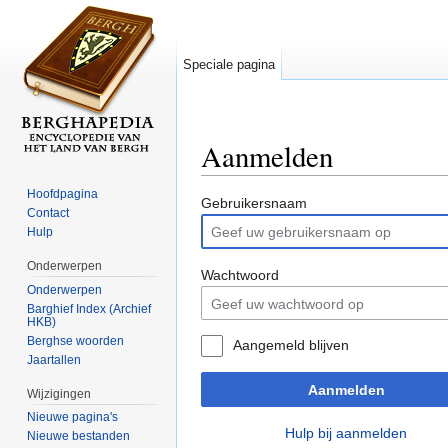
Speciale pagina
Aanmelden
Ga naar:
navigatie
,
zoeken
Hoofdpagina
Gebruikersnaam
Contact
Hulp
Onderwerpen
Wachtwoord
Onderwerpen
Barghief Index (Archief
HKB)
Berghse woorden
Aangemeld blijven
Jaartallen
Aanmelden
Wijzigingen
Nieuwe pagina's
Hulp bij aanmelden
Nieuwe bestanden