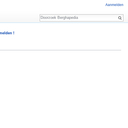
Aanmelden
Zoeken
 melden !