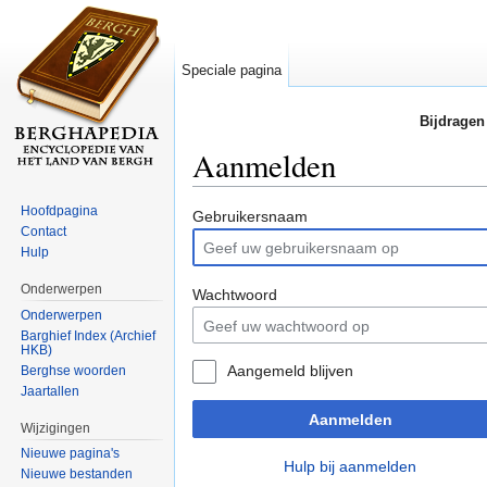
Speciale pagina
Bijdragen
Aanmelden
Ga naar:
navigatie
,
zoeken
Hoofdpagina
Gebruikersnaam
Contact
Hulp
Onderwerpen
Wachtwoord
Onderwerpen
Barghief Index (Archief
HKB)
Aangemeld blijven
Berghse woorden
Jaartallen
Aanmelden
Wijzigingen
Nieuwe pagina's
Hulp bij aanmelden
Nieuwe bestanden