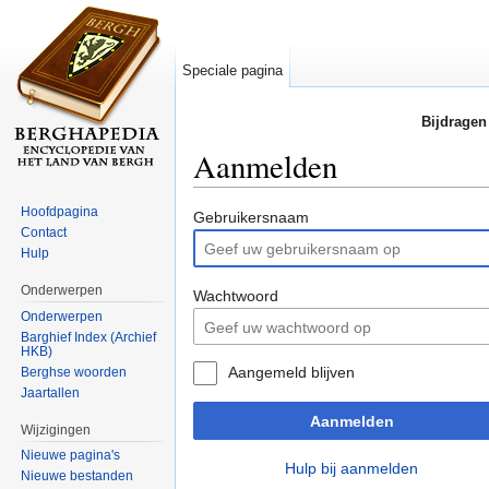
Speciale pagina
Bijdragen
Aanmelden
Ga naar:
navigatie
,
zoeken
Hoofdpagina
Gebruikersnaam
Contact
Hulp
Onderwerpen
Wachtwoord
Onderwerpen
Barghief Index (Archief
HKB)
Aangemeld blijven
Berghse woorden
Jaartallen
Aanmelden
Wijzigingen
Nieuwe pagina's
Hulp bij aanmelden
Nieuwe bestanden