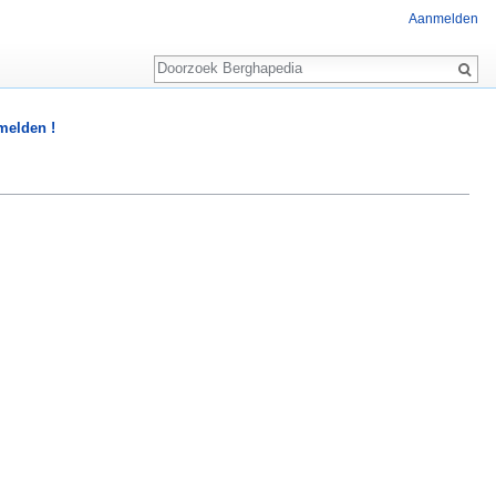
Aanmelden
Zoeken
 melden !