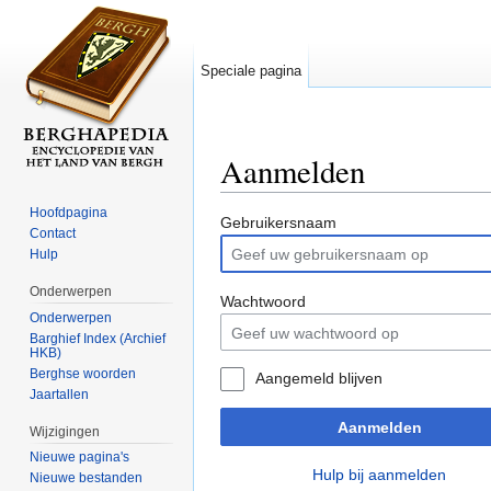
Speciale pagina
Aanmelden
Ga naar:
navigatie
,
zoeken
Hoofdpagina
Gebruikersnaam
Contact
Hulp
Onderwerpen
Wachtwoord
Onderwerpen
Barghief Index (Archief
HKB)
Berghse woorden
Aangemeld blijven
Jaartallen
Aanmelden
Wijzigingen
Nieuwe pagina's
Hulp bij aanmelden
Nieuwe bestanden