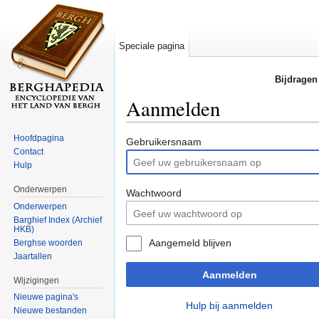
Speciale pagina
Bijdragen
Aanmelden
Ga naar:
navigatie
,
zoeken
Hoofdpagina
Gebruikersnaam
Contact
Hulp
Onderwerpen
Wachtwoord
Onderwerpen
Barghief Index (Archief
HKB)
Aangemeld blijven
Berghse woorden
Jaartallen
Aanmelden
Wijzigingen
Nieuwe pagina's
Hulp bij aanmelden
Nieuwe bestanden