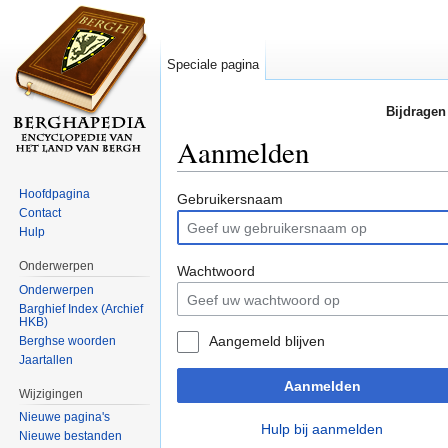
Speciale pagina
Bijdragen
Aanmelden
Ga naar:
navigatie
,
zoeken
Hoofdpagina
Gebruikersnaam
Contact
Hulp
Onderwerpen
Wachtwoord
Onderwerpen
Barghief Index (Archief
HKB)
Aangemeld blijven
Berghse woorden
Jaartallen
Aanmelden
Wijzigingen
Nieuwe pagina's
Hulp bij aanmelden
Nieuwe bestanden