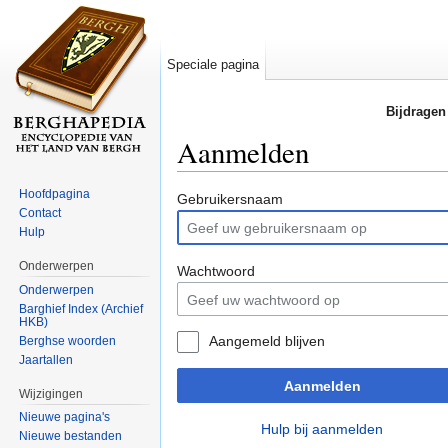
Speciale pagina
Bijdragen
Aanmelden
Ga naar:
navigatie
,
zoeken
Hoofdpagina
Gebruikersnaam
Contact
Hulp
Onderwerpen
Wachtwoord
Onderwerpen
Barghief Index (Archief
HKB)
Aangemeld blijven
Berghse woorden
Jaartallen
Aanmelden
Wijzigingen
Nieuwe pagina's
Hulp bij aanmelden
Nieuwe bestanden