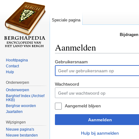
Speciale pagina
Bijdragen
Aanmelden
Ga naar:
navigatie
,
zoeken
Hoofdpagina
Gebruikersnaam
Contact
Hulp
Onderwerpen
Wachtwoord
Onderwerpen
Barghief Index (Archief
HKB)
Aangemeld blijven
Berghse woorden
Jaartallen
Aanmelden
Wijzigingen
Nieuwe pagina's
Hulp bij aanmelden
Nieuwe bestanden