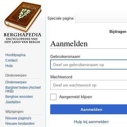
Speciale pagina
Bijdragen
Aanmelden
Ga naar:
navigatie
,
zoeken
Hoofdpagina
Gebruikersnaam
Contact
Hulp
Onderwerpen
Wachtwoord
Onderwerpen
Barghief Index (Archief
HKB)
Aangemeld blijven
Berghse woorden
Jaartallen
Aanmelden
Wijzigingen
Nieuwe pagina's
Hulp bij aanmelden
Nieuwe bestanden