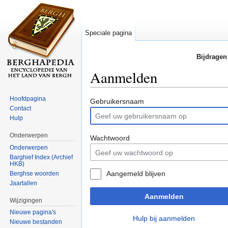
Speciale pagina
Bijdragen
Aanmelden
Ga naar:
navigatie
,
zoeken
Hoofdpagina
Gebruikersnaam
Contact
Hulp
Onderwerpen
Wachtwoord
Onderwerpen
Barghief Index (Archief
HKB)
Aangemeld blijven
Berghse woorden
Jaartallen
Aanmelden
Wijzigingen
Nieuwe pagina's
Hulp bij aanmelden
Nieuwe bestanden