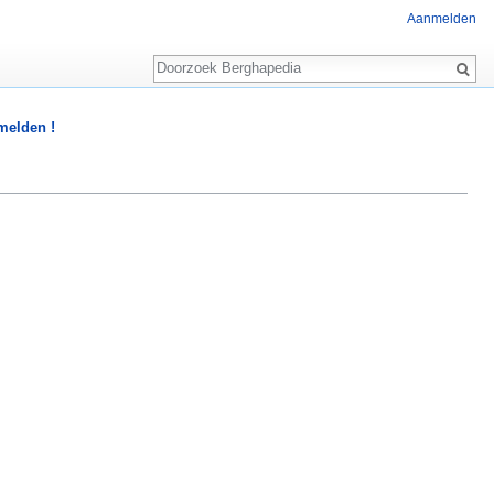
Aanmelden
Zoeken
 melden !