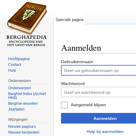
Speciale pagina
Aanmelden
Ga naar:
navigatie
,
zoeken
Hoofdpagina
Gebruikersnaam
Contact
Hulp
Onderwerpen
Wachtwoord
Onderwerpen
Barghief Index (Archief
HKB)
Berghse woorden
Aangemeld blijven
Jaartallen
Aanmelden
Wijzigingen
Nieuwe pagina's
Hulp bij aanmelden
Nieuwe bestanden