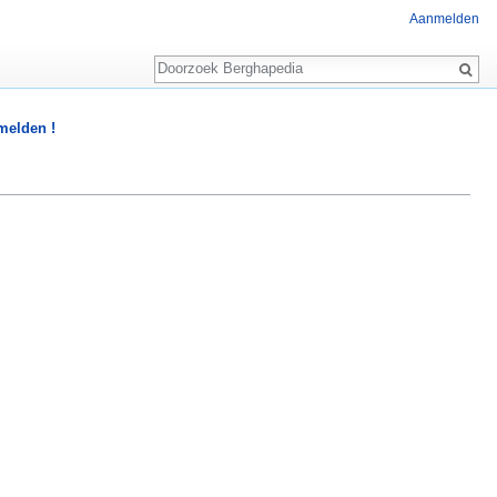
Aanmelden
Zoeken
 melden !