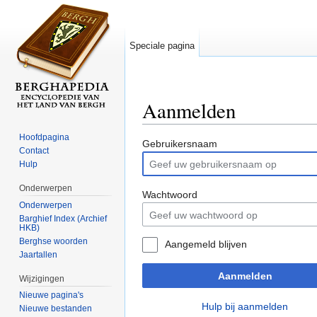
Speciale pagina
Aanmelden
Ga naar:
navigatie
,
zoeken
Hoofdpagina
Gebruikersnaam
Contact
Hulp
Onderwerpen
Wachtwoord
Onderwerpen
Barghief Index (Archief
HKB)
Berghse woorden
Aangemeld blijven
Jaartallen
Aanmelden
Wijzigingen
Nieuwe pagina's
Hulp bij aanmelden
Nieuwe bestanden