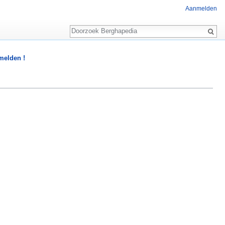
Aanmelden
Zoeken
 melden !