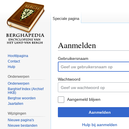
Speciale pagina
Aanmelden
Ga naar:
navigatie
,
zoeken
Hoofdpagina
Gebruikersnaam
Contact
Hulp
Onderwerpen
Wachtwoord
Onderwerpen
Barghief Index (Archief
HKB)
Berghse woorden
Aangemeld blijven
Jaartallen
Aanmelden
Wijzigingen
Nieuwe pagina's
Hulp bij aanmelden
Nieuwe bestanden