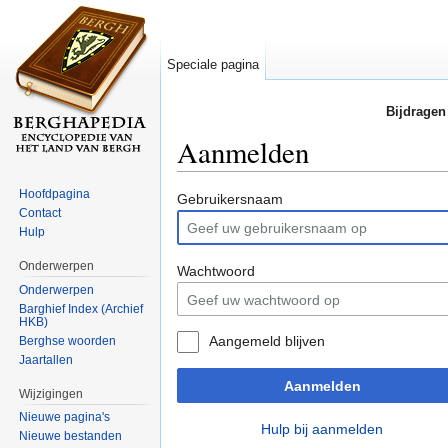
Speciale pagina
Bijdragen
Aanmelden
Ga naar:
navigatie
,
zoeken
Hoofdpagina
Gebruikersnaam
Contact
Hulp
Onderwerpen
Wachtwoord
Onderwerpen
Barghief Index (Archief
HKB)
Aangemeld blijven
Berghse woorden
Jaartallen
Aanmelden
Wijzigingen
Nieuwe pagina's
Hulp bij aanmelden
Nieuwe bestanden