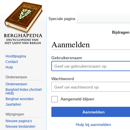
Speciale pagina
Bijdragen
Aanmelden
Ga naar:
navigatie
,
zoeken
Hoofdpagina
Gebruikersnaam
Contact
Hulp
Onderwerpen
Wachtwoord
Onderwerpen
Barghief Index (Archief
HKB)
Aangemeld blijven
Berghse woorden
Jaartallen
Aanmelden
Wijzigingen
Nieuwe pagina's
Hulp bij aanmelden
Nieuwe bestanden