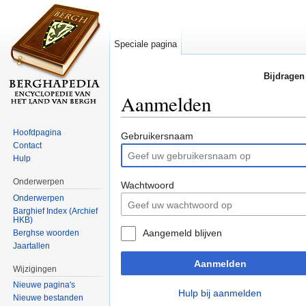
Speciale pagina
Bijdragen
Aanmelden
Ga naar:
navigatie
,
zoeken
Hoofdpagina
Gebruikersnaam
Contact
Hulp
Onderwerpen
Wachtwoord
Onderwerpen
Barghief Index (Archief
HKB)
Aangemeld blijven
Berghse woorden
Jaartallen
Aanmelden
Wijzigingen
Nieuwe pagina's
Hulp bij aanmelden
Nieuwe bestanden