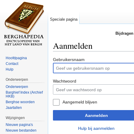
Speciale pagina
Bijdragen
Aanmelden
Ga naar:
navigatie
,
zoeken
Hoofdpagina
Gebruikersnaam
Contact
Hulp
Onderwerpen
Wachtwoord
Onderwerpen
Barghief Index (Archief
HKB)
Aangemeld blijven
Berghse woorden
Jaartallen
Aanmelden
Wijzigingen
Nieuwe pagina's
Hulp bij aanmelden
Nieuwe bestanden