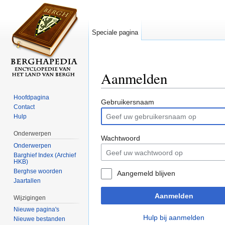
Speciale pagina
Aanmelden
Ga naar:
navigatie
,
zoeken
Hoofdpagina
Gebruikersnaam
Contact
Hulp
Onderwerpen
Wachtwoord
Onderwerpen
Barghief Index (Archief
HKB)
Berghse woorden
Aangemeld blijven
Jaartallen
Aanmelden
Wijzigingen
Nieuwe pagina's
Hulp bij aanmelden
Nieuwe bestanden