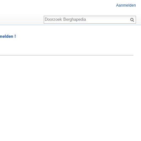
Aanmelden
Zoeken
 melden !