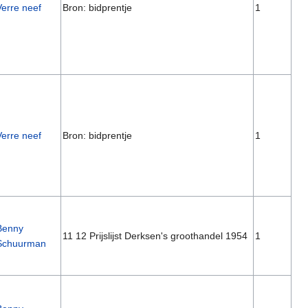
Verre neef
Bron: bidprentje
1
Verre neef
Bron: bidprentje
1
Benny
11 12 Prijslijst Derksen's groothandel 1954
1
Schuurman