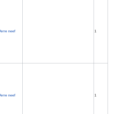
Verre neef
1
Verre neef
1