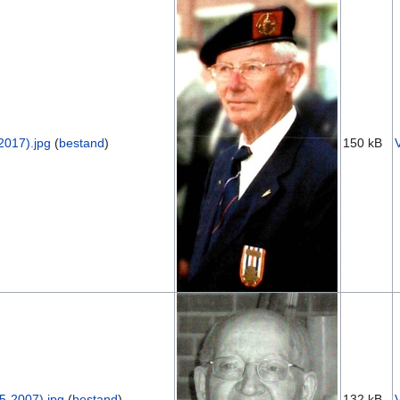
017).jpg
(
bestand
)
150 kB
-2007).jpg
(
bestand
)
132 kB