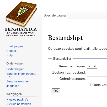
Speciale pagina
Bestandslijst
Ga naar:
navigatie
,
zoeken
Hoofdpagina
Op deze speciale pagina zijn alle toeg
Contact
Hulp
Bestandslijst
Onderwerpen
Items per pagina:
Onderwerpen
Zoeken naar bestand:
Barghief Index (Archief
HKB)
Gebruikersnaam:
Berghse woorden
Oude ver
Jaartallen
Wijzigingen
Nieuwe pagina's
Nieuwe bestanden