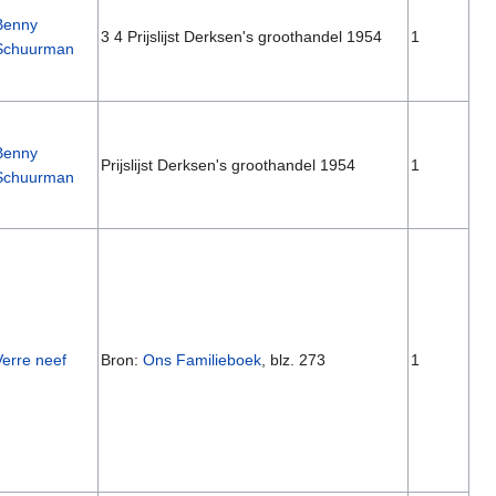
Benny
3 4 Prijslijst Derksen's groothandel 1954
1
Schuurman
Benny
Prijslijst Derksen's groothandel 1954
1
Schuurman
Verre neef
Bron:
Ons Familieboek
, blz. 273
1