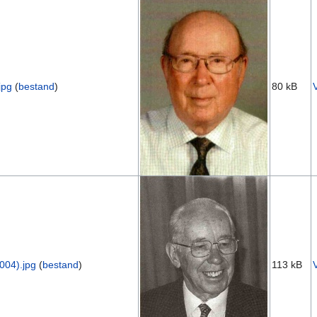
jpg
(
bestand
)
80 kB
004).jpg
(
bestand
)
113 kB