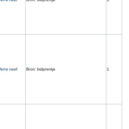
Verre neef
Bron: bidprentje
1