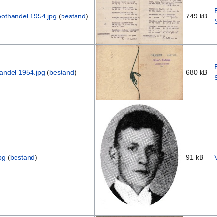
groothandel 1954.jpg
(
bestand
)
749 kB
thandel 1954.jpg
(
bestand
)
680 kB
pg
(
bestand
)
91 kB