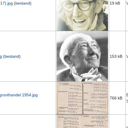
17).jpg
(
bestand
)
19 kB
g
(
bestand
)
153 kB
s groothandel 1954.jpg
766 kB