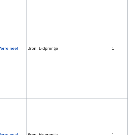
Verre neef
Bron: Bidprentje
1
Verre neef
Bron: bidprentje
1