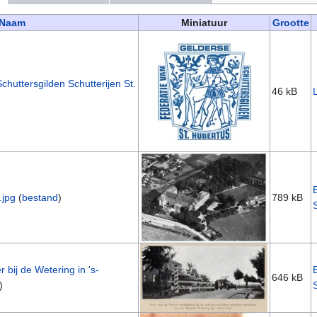
Naam
Miniatuur
Grootte
chuttersgilden Schutterijen St.
46 kB
.jpg
(
bestand
)
789 kB
bij de Wetering in 's-
646 kB
)