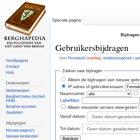
Speciale pagina
Bijdragen
Gebruikersbijdragen
Voor
FennekeG
(
overleg
|
blokkeerlogboek
|
up
Hoofdpagina
Ga naar:
navigatie
,
zoeken
Contact
Zoeken naar bijdragen
Hulp
Alleen de bijdragen van nieuwe gebr
Onderwerpen
IP-adres of gebruikersnaam:
Onderwerpen
Naamruimte:
Barghief Index (Archief
Labelfilter
:
HKB)
Berghse woorden
Alleen nieuwste versies weergeven
Jaartallen
Vanaf datum:
Geen datum geselectee
Wijzigingen
Tot datum:
Geen datum geselecteerd
Nieuwe pagina's
Nieuwe bestanden