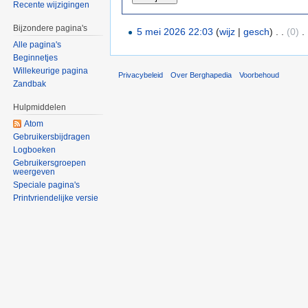
Recente wijzigingen
Bijzondere pagina's
5 mei 2026 22:03
(
wijz
|
gesch
)
. .
(0)
‎
. 
Alle pagina's
Beginnetjes
Willekeurige pagina
Privacybeleid
Over Berghapedia
Voorbehoud
Zandbak
Hulpmiddelen
Atom
Gebruikersbijdragen
Logboeken
Gebruikersgroepen
weergeven
Speciale pagina's
Printvriendelijke versie