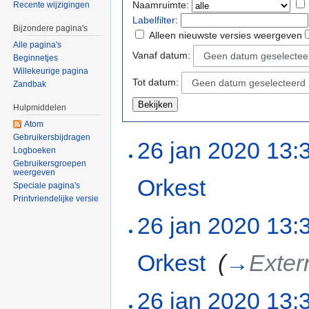
Naamruimte:
Recente wijzigingen
Labelfilter
:
Bijzondere pagina's
Alleen nieuwste versies weergeven
Alle pagina's
Vanaf datum:
Geen datum geselectee
Beginnetjes
Willekeurige pagina
Tot datum:
Geen datum geselecteerd
Zandbak
Hulpmiddelen
Atom
Gebruikersbijdragen
26 jan 2020 13:
Logboeken
Gebruikersgroepen
weergeven
Orkest
‎
Speciale pagina's
Printvriendelijke versie
26 jan 2020 13:
Orkest
‎
(
→
Exter
26 jan 2020 13: