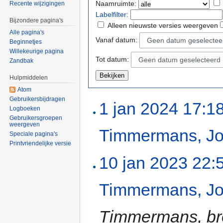
Naamruimte:
Recente wijzigingen
Labelfilter
:
Bijzondere pagina's
Alleen nieuwste versies weergeven
Alle pagina's
Vanaf datum:
Geen datum geselectee
Beginnetjes
Willekeurige pagina
Tot datum:
Geen datum geselecteerd
Zandbak
Hulpmiddelen
Atom
Gebruikersbijdragen
1 jan 2024 17:1
Logboeken
Gebruikersgroepen
weergeven
Timmermans, Jo
Speciale pagina's
Printvriendelijke versie
10 jan 2023 22:
Timmermans, Jo
Timmermans, bro