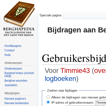
Speciale pagina
Bijdragen aan B
Hoofdpagina
Contact
Gebruikersbij
Hulp
Onderwerpen
Voor
Timmie43
(
ove
Onderwerpen
Barghief Index (Archief
HKB)
logboeken
)
Berghse woorden
Ga naar:
navigatie
,
zoeken
Jaartallen
Zoeken naar bijdragen
Wijzigingen
Alleen de bijdragen van nieuwe gebr
Nieuwe pagina's
IP-adres of gebruikersnaam:
Nieuwe bestanden