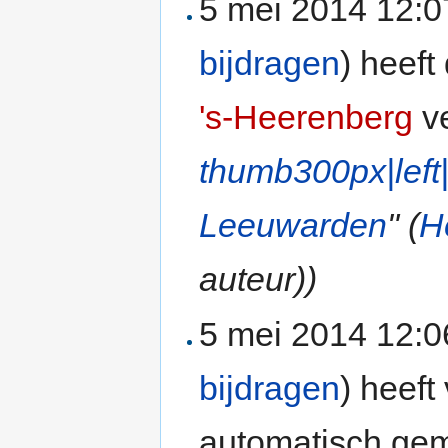
5 mei 2014 12:
bijdragen
)
heeft
's-Heerenberg
v
thumb300px|left|
Leeuwarden
" (
H
auteur))
5 mei 2014 12:
bijdragen
)
heeft 
automatisch gem