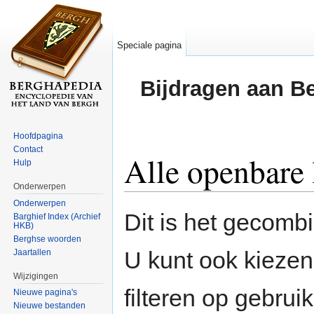
Speciale pagina
Bijdragen aan B
Hoofdpagina
Contact
Alle openbare
Hulp
Onderwerpen
Ga naar:
navigatie
,
zoeken
Onderwerpen
Dit is het gecomb
Barghief Index (Archief
HKB)
Berghse woorden
U kunt ook kiezen
Jaartallen
Wijzigingen
filteren op gebrui
Nieuwe pagina's
Nieuwe bestanden