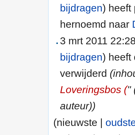
bijdragen
)
heeft
hernoemd naar
3 mrt 2011 22:2
bijdragen
)
heeft
verwijderd
(inh
Loveringsbos (
" 
auteur))
(nieuwste |
oudst