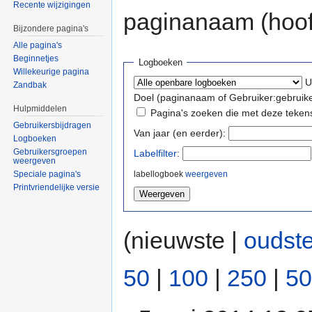
Recente wijzigingen
paginanaam (hoofd
Bijzondere pagina's
Alle pagina's
Beginnetjes
Logboeken
Willekeurige pagina
U
Zandbak
Doel (paginanaam of Gebruiker:gebruik
Hulpmiddelen
Pagina's zoeken die met deze teken
Gebruikersbijdragen
Van jaar (en eerder):
Logboeken
Gebruikersgroepen
Labelfilter
:
weergeven
labellogboek
weergeven
Speciale pagina's
Printvriendelijke versie
(nieuwste |
oudst
50
|
100
|
250
|
50