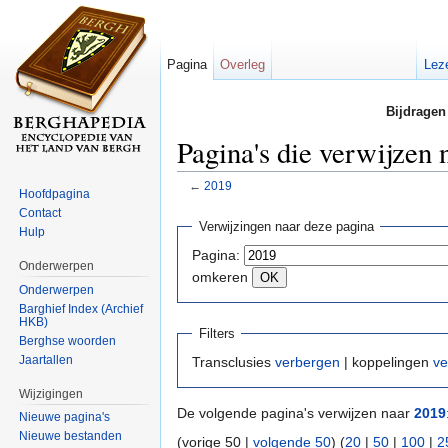
Pagina
Overleg
Lez
Bijdragen
Pagina's die verwijzen 
←
2019
Hoofdpagina
Ga naar:
navigatie
,
zoeken
Contact
Verwijzingen naar deze pagina
Hulp
Pagina:
Onderwerpen
omkeren
Onderwerpen
Barghief Index (Archief
HKB)
Filters
Berghse woorden
Jaartallen
Transclusies
verbergen
| koppelingen
ve
Wijzigingen
De volgende pagina's verwijzen naar
2019
Nieuwe pagina's
Nieuwe bestanden
(vorige 50 |
volgende 50
) (
20
|
50
|
100
|
2