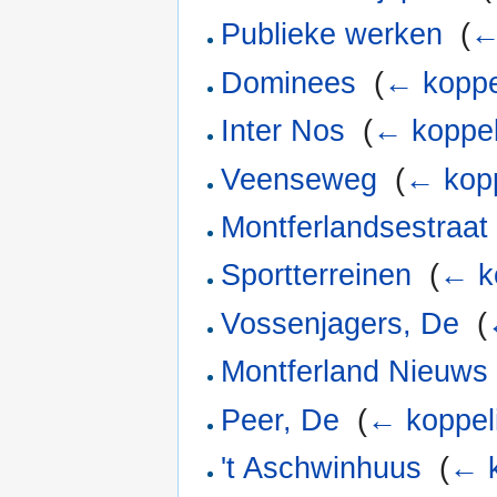
Publieke werken
‎
(
←
Dominees
‎
(
← koppe
Inter Nos
‎
(
← koppel
Veenseweg
‎
(
← kop
Montferlandsestraat
Sportterreinen
‎
(
← k
Vossenjagers, De
‎
(
Montferland Nieuws
Peer, De
‎
(
← koppel
't Aschwinhuus
‎
(
← k