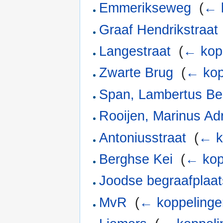
Emmerikseweg
‎
(
← 
Graaf Hendrikstraat
Langestraat
‎
(
← kop
Zwarte Brug
‎
(
← kop
Span, Lambertus Be
Rooijen, Marinus Ad
Antoniusstraat
‎
(
← k
Berghse Kei
‎
(
← kop
Joodse begraafplaat
MvR
‎
(
← koppelinge