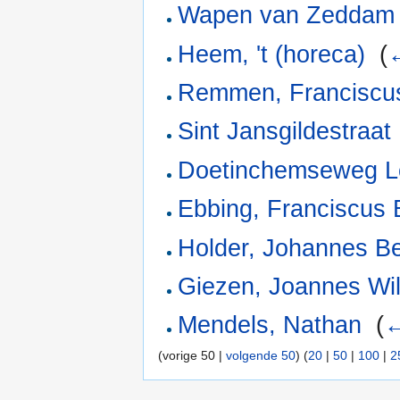
Wapen van Zeddam 
Heem, 't (horeca)
‎
(
Remmen, Franciscu
Sint Jansgildestraat
Doetinchemseweg L
Ebbing, Franciscus 
Holder, Johannes Be
Giezen, Joannes Wi
Mendels, Nathan
‎
(
←
(vorige 50 |
volgende 50
) (
20
|
50
|
100
|
2