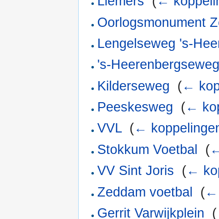
Liemers
‎
(
← koppeli
Oorlogsmonument 
Lengelseweg 's-Hee
's-Heerenbergsewe
Kilderseweg
‎
(
← kop
Peeskesweg
‎
(
← ko
VVL
‎
(
← koppelinge
Stokkum Voetbal
‎
(
←
VV Sint Joris
‎
(
← ko
Zeddam voetbal
‎
(
← 
Gerrit Varwijkplein
‎
(