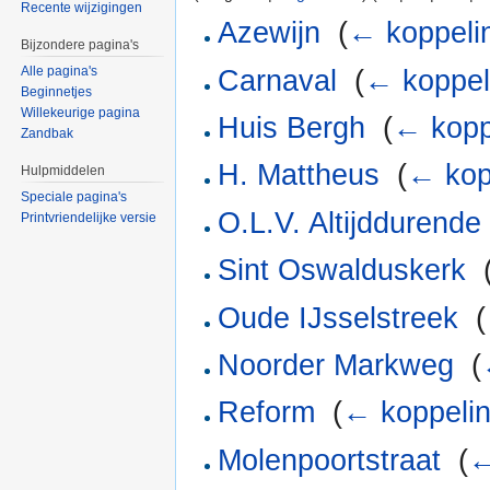
Recente wijzigingen
Azewijn
‎
(
← koppeli
Bijzondere pagina's
Alle pagina's
Carnaval
‎
(
← koppel
Beginnetjes
Willekeurige pagina
Huis Bergh
‎
(
← kopp
Zandbak
H. Mattheus
‎
(
← kop
Hulpmiddelen
Speciale pagina's
O.L.V. Altijddurende
Printvriendelijke versie
Sint Oswalduskerk
‎
Oude IJsselstreek
‎
(
Noorder Markweg
‎
(
Reform
‎
(
← koppeli
Molenpoortstraat
‎
(
←