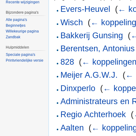
Recente wijzigingen
Evers-Heuvel
‎
(
← ko
Bijzondere pagina's
Alle pagina's
Wisch
‎
(
← koppelin
Beginnetjes
Willekeurige pagina
Bakkerij Gunsing
‎
(
←
Zandbak
Berentsen, Antoniu
Hulpmiddelen
Speciale pagina's
828
‎
(
← koppelinge
Printvriendelijke versie
Meijer A.G.W.J.
‎
(
← 
Dinxperlo
‎
(
← koppe
Administrateurs en 
Regio Achterhoek
‎
(
Aalten
‎
(
← koppelin