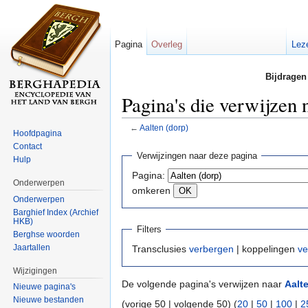
Pagina
Overleg
Lez
Bijdragen
Pagina's die verwijzen 
←
Aalten (dorp)
Hoofdpagina
Ga naar:
navigatie
,
zoeken
Contact
Verwijzingen naar deze pagina
Hulp
Pagina:
Onderwerpen
omkeren
Onderwerpen
Barghief Index (Archief
HKB)
Filters
Berghse woorden
Jaartallen
Transclusies
verbergen
| koppelingen
ve
Wijzigingen
De volgende pagina's verwijzen naar
Aalt
Nieuwe pagina's
Nieuwe bestanden
(vorige 50 | volgende 50) (
20
|
50
|
100
|
2