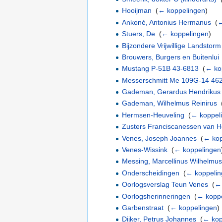
Hooijman
‎
(
← koppelingen
)
Ankoné, Antonius Hermanus
‎
(
←
Stuers, De
‎
(
← koppelingen
)
Bijzondere Vrijwillige Landstorm
Brouwers, Burgers en Buitenlui
Mustang P-51B 43-6813
‎
(
← ko
Messerschmitt Me 109G-14 46
Gademan, Gerardus Hendrikus
Gademan, Wilhelmus Reinirus
‎
Hermsen-Heuveling
‎
(
← koppel
Zusters Franciscanessen van 
Venes, Joseph Joannes
‎
(
← kop
Venes-Wissink
‎
(
← koppelingen
Messing, Marcellinus Wilhelmu
Onderscheidingen
‎
(
← koppelin
Oorlogsverslag Teun Venes
‎
(
← 
Oorlogsherinneringen
‎
(
← koppe
Garbenstraat
‎
(
← koppelingen
)
Dijker, Petrus Johannes
‎
(
← kop