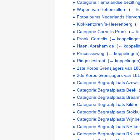
Categorie:Hamalandse bezittin
Wapen van Hohenzollern
‎
(
← ko
Fotoalbums Nederlands Hervor
Klokkentoren 's-Heerenberg
‎
(
←
Categorie:Cornelis Pronk
‎
(
← ko
Pronk, Cornelis
‎
(
← koppelinge
Haen, Abraham de
‎
(
← koppeli
Processieweg
‎
(
← koppelingen
)
Ringelsestraat
‎
(
← koppelingen
1ste Korps Grensjagers van 18
2de Korps Grensjagers van 181
Categorie:Begraafplaats Azewij
Categorie:Begraafplaats Beek
‎
Categorie:Begraafplaats Braam
Categorie:Begraafplaats Kilder
‎
Categorie:Begraafplaats Stokk
Categorie:Begraafplaats Wijnb
Categorie:Begraafplaats NH k
Categorie:Begraafplaats RK k