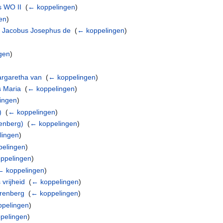
s WO II
‎
(
← koppelingen
)
en
)
us Jacobus Josephus de
‎
(
← koppelingen
)
gen
)
rgaretha van
‎
(
← koppelingen
)
 Maria
‎
(
← koppelingen
)
ingen
)
)
‎
(
← koppelingen
)
enberg)
‎
(
← koppelingen
)
lingen
)
elingen
)
ppelingen
)
← koppelingen
)
vrijheid
‎
(
← koppelingen
)
renberg
‎
(
← koppelingen
)
pelingen
)
pelingen
)