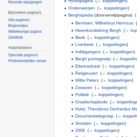
Hoofdpagina
‎
(
← koppelingen
)
Recente wijzigingen
Onderwerpen
‎
(
← koppelingen
)
Bijzondere pagina's
Berghapedia
(doorverwijspagina) ‎
(
Alle pagina's
Berntsen, Wilhelmus Henricus
‎
Beginnetjes
Heemkundekring Bergh
‎
(
← kop
Willekeurige pagina
Beek
‎
(
← koppelingen
)
Zandbak
Loerbeek
‎
(
← koppelingen
)
Hulpmiddelen
Indiëgangers
‎
(
← koppelingen
)
Speciale pagina's
Bergh puntsgewijs
‎
(
← koppelin
Printvriendelijke versie
Ettemastraat
‎
(
← koppelingen
)
Religieuzen
‎
(
← koppelingen
)
Witte Paters
‎
(
← koppelingen
)
Zoeaven
‎
(
← koppelingen
)
Politiek
‎
(
← koppelingen
)
Graafschapbode
‎
(
← koppeling
Hulst, Theodorus Gerhardus Ma
Documentatiegroep
‎
(
← koppel
Smeden
‎
(
← koppelingen
)
2006
‎
(
← koppelingen
)