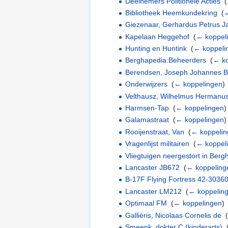
Deelnemers Politionele Acties
‎
(
Bibliotheek Heemkundekring
‎
(
←
Giezenaar, Gerhardus Petrus J
Kapelaan Heggehof
‎
(
← koppel
Hunting en Huntink
‎
(
← koppeli
Berghapedia:Beheerders
‎
(
← ko
Berendsen, Joseph Johannes B
Onderwijzers
‎
(
← koppelingen
)
Velthausz, Wilhelmus Hermanus
Harmsen-Tap
‎
(
← koppelingen
)
Galamastraat
‎
(
← koppelingen
)
Rooijenstraat, Van
‎
(
← koppelin
Vragenlijst militairen
‎
(
← koppel
Vliegtuigen neergestort in Berg
Lancaster JB672
‎
(
← koppeling
B-17F Flying Fortress 42-3036
Lancaster LM212
‎
(
← koppelin
Optimaal FM
‎
(
← koppelingen
)
Galliéris, Nicolaas Cornelis de
‎
(
Smeenk, dokter C (kinderarts)
‎