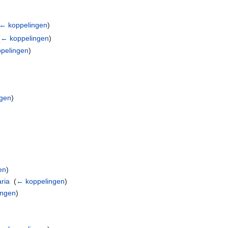
← koppelingen
)
(
← koppelingen
)
pelingen
)
gen
)
en
)
ria
‎
(
← koppelingen
)
ingen
)