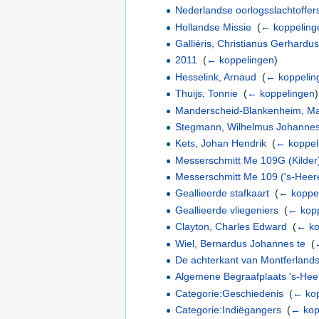
Nederlandse oorlogsslachtoffer
Hollandse Missie
‎
(
← koppeling
Galliéris, Christianus Gerhard
2011
‎
(
← koppelingen
)
Hesselink, Arnaud
‎
(
← koppelin
Thuijs, Tonnie
‎
(
← koppelingen
)
Manderscheid-Blankenheim, Ma
Stegmann, Wilhelmus Johannes
Kets, Johan Hendrik
‎
(
← koppel
Messerschmitt Me 109G (Kilder
Messerschmitt Me 109 ('s-Heer
Geallieerde stafkaart
‎
(
← koppe
Geallieerde vliegeniers
‎
(
← kopp
Clayton, Charles Edward
‎
(
← ko
Wiel, Bernardus Johannes te
‎
(
De achterkant van Montferlands 
Algemene Begraafplaats 's-Hee
Categorie:Geschiedenis
‎
(
← kop
Categorie:Indiëgangers
‎
(
← kop