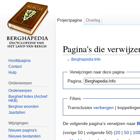
Projectpagina
Overleg
Pagina's die verwijz
←
Berghapedia:Info
Hoofdpagina
Ga naar:
navigatie
,
zoeken
Contact
Verwijzingen naar deze pagina
Hulp
Pagina:
Onderwerpen
Onderwerpen
Barghief Index (Archief
Filters
HKB)
Berghse woorden
Transclusies
verbergen
| koppeling
Jaartallen
Wijzigingen
De volgende pagina's verwijzen naar
B
Nieuwe pagina's
(vorige 50 | volgende 50) (
20
|
50
|
10
Nieuwe bestanden