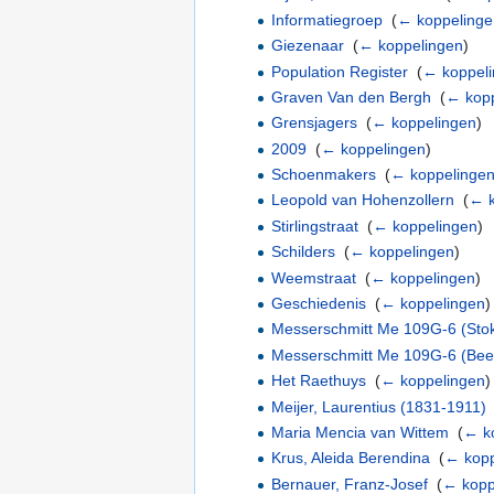
Informatiegroep
‎
(
← koppelinge
Giezenaar
‎
(
← koppelingen
)
Population Register
‎
(
← koppel
Graven Van den Bergh
‎
(
← kopp
Grensjagers
‎
(
← koppelingen
)
2009
‎
(
← koppelingen
)
Schoenmakers
‎
(
← koppelinge
Leopold van Hohenzollern
‎
(
← k
Stirlingstraat
‎
(
← koppelingen
)
Schilders
‎
(
← koppelingen
)
Weemstraat
‎
(
← koppelingen
)
Geschiedenis
‎
(
← koppelingen
)
Messerschmitt Me 109G-6 (Sto
Messerschmitt Me 109G-6 (Bee
Het Raethuys
‎
(
← koppelingen
)
Meijer, Laurentius (1831-1911)
Maria Mencia van Wittem
‎
(
← k
Krus, Aleida Berendina
‎
(
← kopp
Bernauer, Franz-Josef
‎
(
← kopp