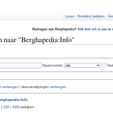
Lezen
Brontekst bekijken
Ges
Bijdragen aan Berghapedia?
Klik hier om je aan te
en naar "Berghapedia:Info"
Naamruimte:
Sel
en
verbergen
| doorverwijzingen
verbergen
erghapedia:Info
:
0
|
250
|
500
) bekijken.