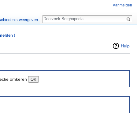
Aanmelden
Zoeken
chiedenis weergeven
 melden !
Hulp
ectie omkeren