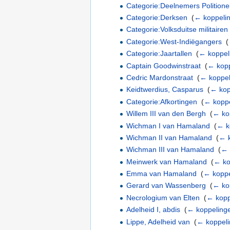
Categorie:Deelnemers Politionel
Categorie:Derksen
‎
(
← koppeli
Categorie:Volksduitse militairen
Categorie:West-Indiëgangers
‎
(
Categorie:Jaartallen
‎
(
← koppel
Captain Goodwinstraat
‎
(
← kopp
Cedric Mardonstraat
‎
(
← koppel
Keidtwerdius, Casparus
‎
(
← kop
Categorie:Afkortingen
‎
(
← koppe
Willem III van den Bergh
‎
(
← ko
Wichman I van Hamaland
‎
(
← k
Wichman II van Hamaland
‎
(
← k
Wichman III van Hamaland
‎
(
← 
Meinwerk van Hamaland
‎
(
← ko
Emma van Hamaland
‎
(
← koppe
Gerard van Wassenberg
‎
(
← ko
Necrologium van Elten
‎
(
← kopp
Adelheid I, abdis
‎
(
← koppeling
Lippe, Adelheid van
‎
(
← koppel