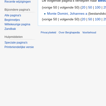
De volgende pagina's verwijzen naar
Best
Recente wijzigingen
(vorige 50 | volgende 50) (
20
|
50
|
100
|
2
Bijzondere pagina's
Monte Domini, Johannes a
(bestandsko
Alle pagina's
(vorige 50 | volgende 50) (
20
|
50
|
100
|
2
Beginnetjes
Willekeurige pagina
Zandbak
Privacybeleid
Over Berghapedia
Voorbehoud
Hulpmiddelen
Speciale pagina's
Printvriendelijke versie