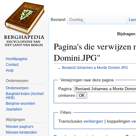
Bestand
Overleg
Lez
Bijdragen
Pagina's die verwijzen
Domini.JPG"
Hoofdpagina
Contact
←
Bestand:Johannes a Monte Domini.JPG
Hulp
Ga naar:
navigatie
,
zoeken
Verwijzingen naar deze pagina
Onderwerpen
Onderwerpen
Pagina:
Barghief Index (Archief
omkeren
HKB)
Berghse woorden
Jaartallen
Filters
Wijzigingen
Transclusies
verbergen
| koppelingen
ve
Nieuwe pagina's
Nieuwe bestanden