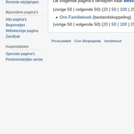
De volgende pagina's verwijzen naar
Best
Recente wijzigingen
(vorige 50 | volgende 50) (
20
|
50
|
100
|
2
Bijzondere pagina's
Ons Familieboek
(bestandskoppeling) ‎
Alle pagina's
(vorige 50 | volgende 50) (
20
|
50
|
100
|
2
Beginnetjes
Willekeurige pagina
Zandbak
Privacybeleid
Over Berghapedia
Voorbehoud
Hulpmiddelen
Speciale pagina's
Printvriendelijke versie