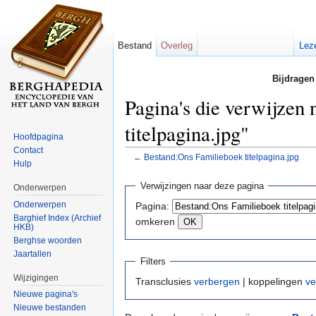
Bestand
Overleg
Lez
Bijdragen
Pagina's die verwijzen
titelpagina.jpg"
Hoofdpagina
Contact
←
Bestand:Ons Familieboek titelpagina.jpg
Hulp
Ga naar:
navigatie
,
zoeken
Verwijzingen naar deze pagina
Onderwerpen
Onderwerpen
Pagina:
Barghief Index (Archief
omkeren
HKB)
Berghse woorden
Jaartallen
Filters
Wijzigingen
Transclusies
verbergen
| koppelingen
ve
Nieuwe pagina's
Nieuwe bestanden