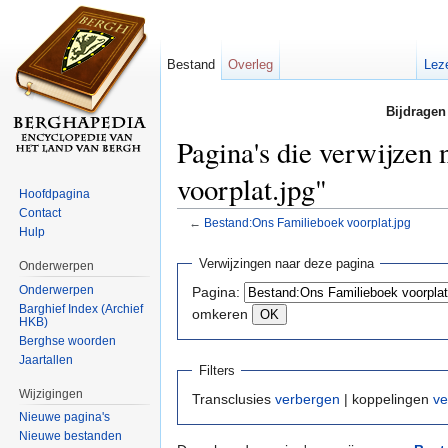
Bestand
Overleg
Lez
Bijdragen
Pagina's die verwijzen
voorplat.jpg"
Hoofdpagina
Contact
←
Bestand:Ons Familieboek voorplat.jpg
Hulp
Ga naar:
navigatie
,
zoeken
Verwijzingen naar deze pagina
Onderwerpen
Onderwerpen
Pagina:
Barghief Index (Archief
omkeren
HKB)
Berghse woorden
Jaartallen
Filters
Wijzigingen
Transclusies
verbergen
| koppelingen
ve
Nieuwe pagina's
Nieuwe bestanden