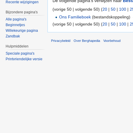
De volgende pagina's verwijzen naar
Best
Recente wijzigingen
(vorige 50 | volgende 50) (
20
|
50
|
100
|
2
Bijzondere pagina's
Ons Familieboek
(bestandskoppeling) ‎
Alle pagina's
(vorige 50 | volgende 50) (
20
|
50
|
100
|
2
Beginnetjes
Willekeurige pagina
Zandbak
Privacybeleid
Over Berghapedia
Voorbehoud
Hulpmiddelen
Speciale pagina's
Printvriendelijke versie