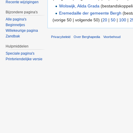
Recente wijzigingen
Wolswijk, Alida Grada
(bestandskoppeli
Bijzondere pagina's
Eremedaille der gemeente Bergh
(best
Alle pagina's
(vorige 50 | volgende 50) (
20
|
50
|
100
|
2
Beginnetjes
Willekeurige pagina
Zandbak
Privacybeleid
Over Berghapedia
Voorbehoud
Hulpmiddelen
Speciale pagina's
Printvriendelijke versie