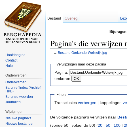
Bestand
Overleg
Lez
Bijdragen
Pagina's die verwijzen
←
Bestand:Oorkonde-Wolswijk.jpg
Hoofdpagina
Ga naar:
navigatie
,
zoeken
Contact
Verwijzingen naar deze pagina
Hulp
Pagina:
Onderwerpen
omkeren
Onderwerpen
Barghief Index (Archief
HKB)
Filters
Berghse woorden
Jaartallen
Transclusies
verbergen
| koppelingen
ve
Wijzigingen
De volgende pagina's verwijzen naar
Best
Nieuwe pagina's
Nieuwe bestanden
(vorige 50 | volgende 50) (
20
|
50
|
100
|
2