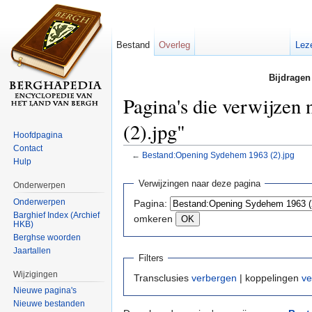
Bestand
Overleg
Lez
Bijdragen
Pagina's die verwijze
(2).jpg"
Hoofdpagina
Contact
←
Bestand:Opening Sydehem 1963 (2).jpg
Hulp
Ga naar:
navigatie
,
zoeken
Verwijzingen naar deze pagina
Onderwerpen
Onderwerpen
Pagina:
Barghief Index (Archief
omkeren
HKB)
Berghse woorden
Jaartallen
Filters
Wijzigingen
Transclusies
verbergen
| koppelingen
ve
Nieuwe pagina's
Nieuwe bestanden