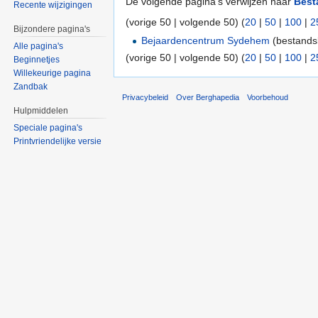
De volgende pagina's verwijzen naar
Best
Recente wijzigingen
(vorige 50 | volgende 50) (
20
|
50
|
100
|
2
Bijzondere pagina's
Bejaardencentrum Sydehem
(bestandsk
Alle pagina's
(vorige 50 | volgende 50) (
20
|
50
|
100
|
2
Beginnetjes
Willekeurige pagina
Zandbak
Privacybeleid
Over Berghapedia
Voorbehoud
Hulpmiddelen
Speciale pagina's
Printvriendelijke versie